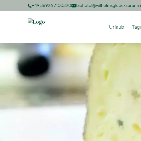
+49 36926 7100320
biohotel@wilhelmsgluecksbrunn.
Urlaub
Tag