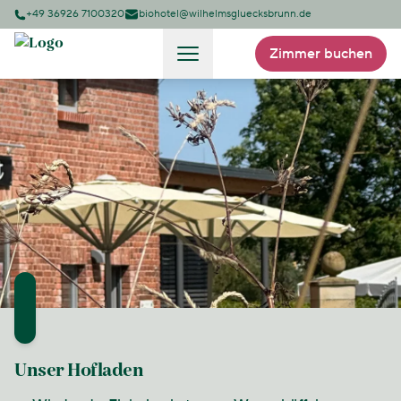
+49 36926 7100320
biohotel@wilhelmsgluecksbrunn.de
Zimmer buchen
Unser Hofladen