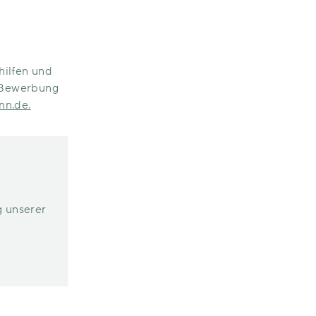
hilfen und
e Bewerbung
nn.de.
g unserer