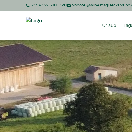
+49 36926 7100320
biohotel@wilhelmsgluecksbrunn.
Urlaub
Tag