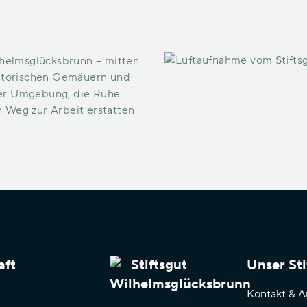
ilhelmsglücksbrunn – mitten
historischen Gemäuern und
einer Umgebung, die Ruhe
n Weg zur Arbeit erstatten
aft
Unser Sti
Kontakt & A