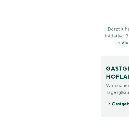
Derzeit h
initiative
einfa
GASTGE
HOFLA
Wir suche
Tagesg&aum
Gastgeb