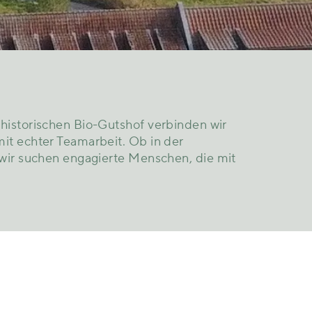
m
historischen
Bio-
Gutshof
verbinden
wir
mit
echter
Teamarbeit.
Ob
in
der
wir
suchen
engagierte
Menschen,
die
mit