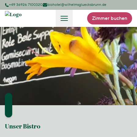
+49 36926 7100320
biohotel@wilhelmsgluecksbrunn.de
Zimmer buchen
Unser Bistro