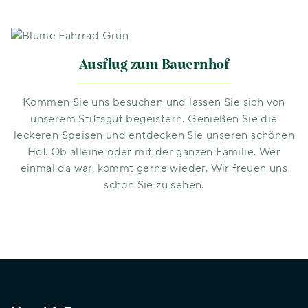
Ausflug zum Bauernhof
Hofgemachtes
Kaffee & Kuch
Wasserbüffeleintopf, vegane
Unser Thüringer
Kommen Sie uns besuchen und lassen Sie sich von
Rote-Bete-Suppe, Chili con
Blechkuchen gehör
unserem Stiftsgut begeistern. Genießen Sie die
Carne oder Kesselgulasch
Hof wie unsere Stör
leckeren Speisen und entdecken Sie unseren schönen
mit Fleisch aus eigener
Passend dazu gibt e
Hof. Ob alleine oder mit der ganzen Familie. Wer
Landwirtschaft. Freuen Sie
Kaffeespezialitäten
einmal da war, kommt gerne wieder. Wir freuen uns
sich auf wechselnde
verschiedener Art. A
Tagesgerichte.
schon Sie zu sehen.
100 % Bio-Qualität.